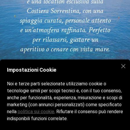
è una location esclusiva sulla
Costiera Sorrentina, con una
spiaggia curata, personale attento
e un’atmosfera raffinata. Perfetto
per rilassarsi, gustare un
aperitivo o cenare con vista mare.
Impostazioni Cookie
Home
Il Lido
Bar & Ristorante
Noi e terze parti selezionate utilizziamo cookie o
Eventi & Feste
Galleria
Contatti
tecnologie simili per scopi tecnici e, con il tuo consenso,
anche per funzionalità, esperienza, misurazione e scopi di
marketing (con annunci personalizzati) come specificato
Siamo aperti tutti i giorni dalle 8:30 alle 24:00
nella
politica sui cookie
. Rifiutare il consenso può rendere
indisponibili funzioni correlate.